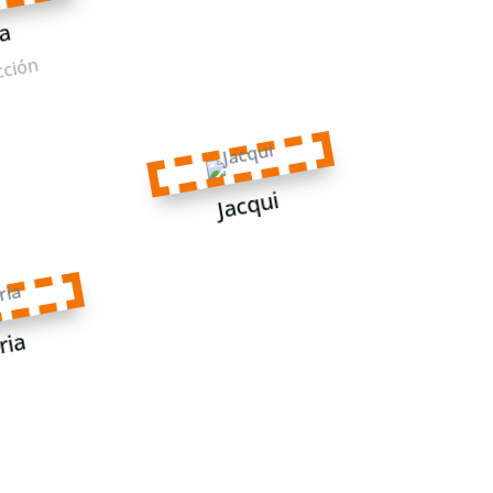
a
cción
Jacqui
ria