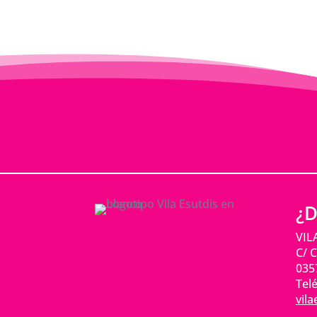
¿D
VIL
C/ C
0357
Telé
vil