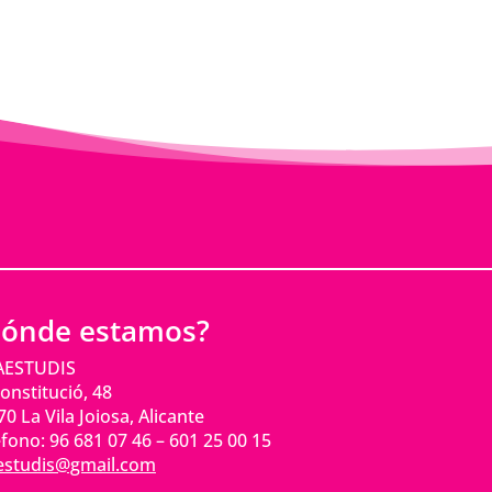
ónde estamos?
AESTUDIS
onstitució, 48
0 La Vila Joiosa, Alicante
fono: 96 681 07 46 – 601 25 00 15
aestudis@gmail.com