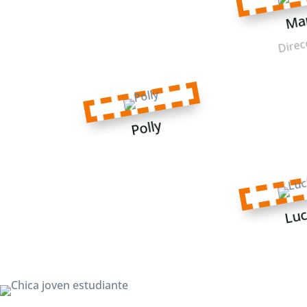
Ma
Direc
Polly
Luc