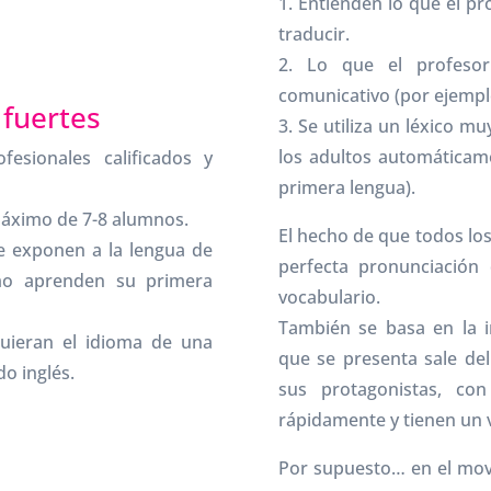
1. Entienden lo que el pr
.
traducir.
2. Lo que el profesor
comunicativo (por ejemplo,
fuertes
3. Se utiliza un léxico m
los adultos automáticam
esionales calificados y
primera lengua).
máximo de 7-8 alumnos.
El hecho de que todos lo
se exponen a la lengua de
perfecta pronunciación 
mo aprenden su primera
vocabulario.
También se basa en la i
uieran el idioma de una
que se presenta sale del
o inglés.
sus protagonistas, co
rápidamente y tienen un 
Por supuesto… en el movi