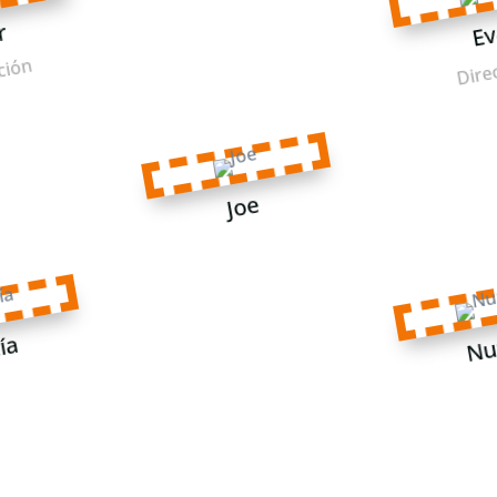
r
Ev
ción
Dire
Joe
Nu
ía